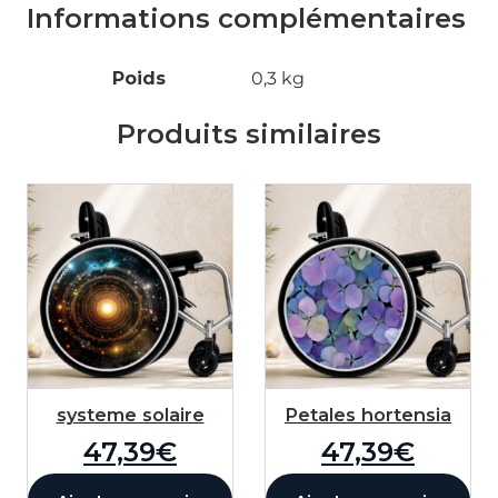
Informations complémentaires
Votre texte
Poids
0,3 kg
0
/50
Produits similaires
Police
Sélectionnez une police
Taille
50
px
Position X
50
%
Position Y
50
%
Couleur
systeme solaire
Petales hortensia
47,39
€
47,39
€
Rotation
0
°