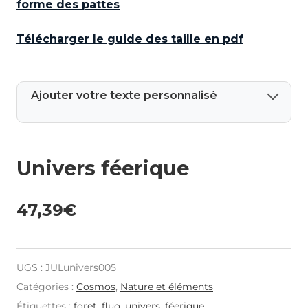
forme des pattes
Télécharger le guide des taille en pdf
Ajouter votre texte personnalisé
Univers féerique
47,39
€
UGS :
JULunivers005
Catégories :
Cosmos
,
Nature et éléments
Étiquettes :
foret
,
fluo
,
univers
,
féerique