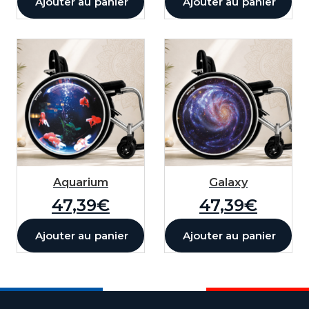
Ajouter au panier
Ajouter au panier
Courbure
0
Opacité
100
%
Ombre couleur
Ombre flou
0
Ombre décalage X
0
Aquarium
Galaxy
47,39
€
47,39
€
Ombre décalage Y
0
Ajouter au panier
Ajouter au panier
J'ajoute ce texte personnalisé à ma
commande (+
15,00
€
)