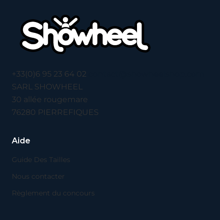
+33(0)6 95 23 64 02
contact@showheelshop.com
SARL SHOWHEEL
30 allée rougemare
76280 PIERREFIQUES
Aide
Guide Des Tailles
Nous contacter
Règlement du concours