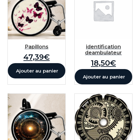
Votre texte
0
/50
Police
Papillons
identification
Sélectionnez une police
deambulateur
47,39
€
18,50
€
Taille
50
px
Ajouter au panier
Ajouter au panier
Position X
50
%
Position Y
50
%
Couleur
Rotation
0
°