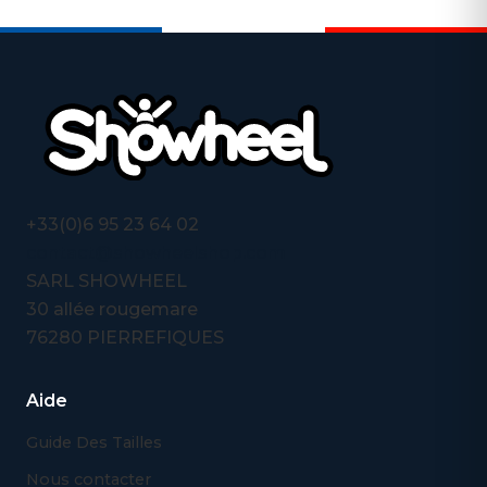
+33(0)6 95 23 64 02
contact@showheelshop.com
SARL SHOWHEEL
30 allée rougemare
76280 PIERREFIQUES
Aide
Guide Des Tailles
Nous contacter