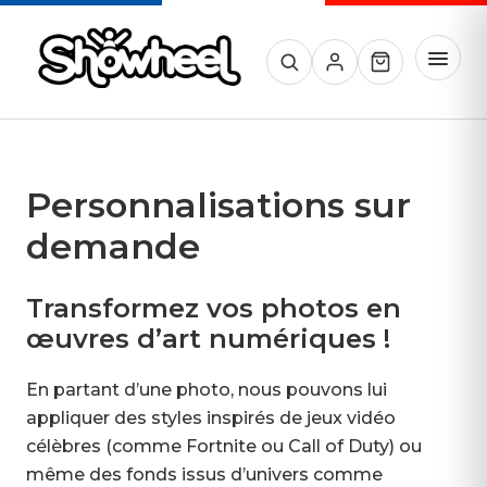
Aller
au
Menu
contenu
Rechercher un produit
Mon compte
Panier
Affirmez-vous autrement avec des flasques enjoliveurs pour
Showheel
fauteuil roulant
Personnalisations sur
demande
Transformez vos photos en
œuvres d’art numériques !
En partant d’une photo, nous pouvons lui
appliquer des styles inspirés de jeux vidéo
célèbres (comme Fortnite ou Call of Duty) ou
même des fonds issus d’univers comme