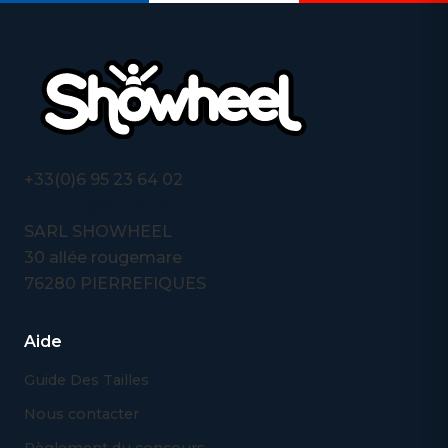
+33(0)6 95 23 64 02
contact@showheelshop.com
SARL SHOWHEEL
30 allée rougemare
76280 PIERREFIQUES
Aide
Guide Des Tailles
Nous contacter