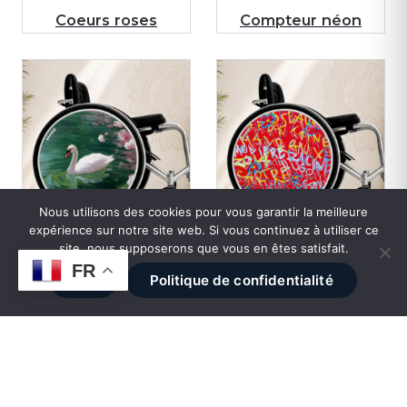
Coeurs roses
Compteur néon
Nous utilisons des cookies pour vous garantir la meilleure
expérience sur notre site web. Si vous continuez à utiliser ce
Cygne peinture
Ecrivains by Lynda
site, nous supposerons que vous en êtes satisfait.
FR
Ok
Politique de confidentialité